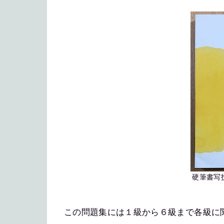
硬筆書写
この問題集には１級から６級まで各級に