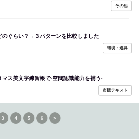
その他
どのぐらい？→３パターンを比較しました
環境・道具
マス美文字練習帳で-空間認識能力を補う-
市販テキスト
3
4
5
6
>