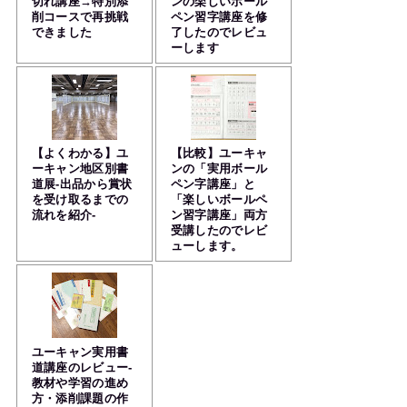
切れ講座→特別添
ンの楽しいボール
削コースで再挑戦
ペン習字講座を修
できました
了したのでレビュ
ーします
【よくわかる】ユ
【比較】ユーキャ
ーキャン地区別書
ンの「実用ボール
道展-出品から賞状
ペン字講座」と
を受け取るまでの
「楽しいボールペ
流れを紹介-
ン習字講座」両方
受講したのでレビ
ューします。
ユーキャン実用書
道講座のレビュー-
教材や学習の進め
方・添削課題の作