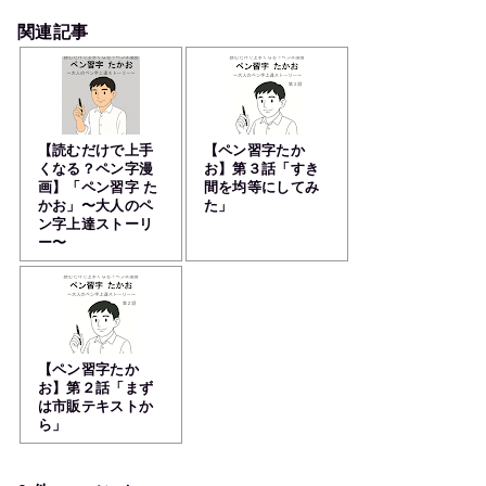
関連記事
【読むだけで上手
【ペン習字たか
くなる？ペン字漫
お】第３話「すき
画】「ペン習字 た
間を均等にしてみ
かお」〜大人のペ
た」
ン字上達ストーリ
ー〜
【ペン習字たか
お】第２話「まず
は市販テキストか
ら」