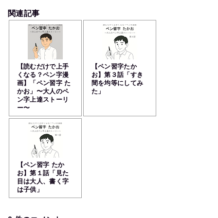
関連記事
【読むだけで上手
【ペン習字たか
くなる？ペン字漫
お】第３話「すき
画】「ペン習字 た
間を均等にしてみ
かお」〜大人のペ
た」
ン字上達ストーリ
ー〜
【ペン習字 たか
お】第１話「見た
目は大人、書く字
は子供」